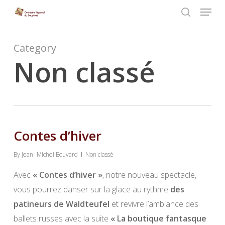
Menu
Skip
to
search
Close
main
Menu
Category
content
Non classé
Contes d’hiver
By
Jean- Michel Bouvard
Non classé
Avec
« Contes d’hiver »
, notre nouveau spectacle,
vous pourrez danser sur la glace au rythme
des
patineurs de Waldteufel
et revivre l’ambiance des
ballets russes avec la suite
« La boutique fantasque