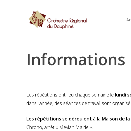
Skip
to
Ac
main
content
Informations 
Les répétitions ont lieu chaque semaine le
lundi s
Hit enter to search or ESC to close
dans l’année, des séances de travail sont organis
Les répétitions se déroulent à la Maison de l
Chrono, arrêt « Meylan Mairie ».