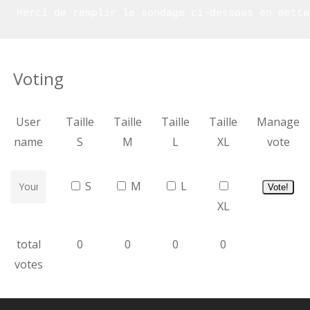
Merci de remplir le sondage ci-dessous en metta
Voting
User
Taille
Taille
Taille
Taille
Manage
name
S
M
L
XL
vote
S
M
L
Vote!
XL
total
0
0
0
0
votes