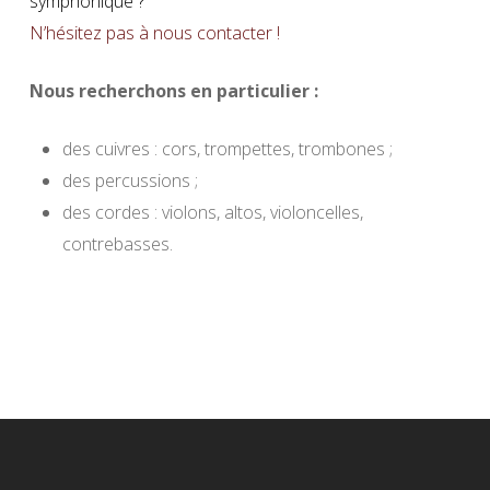
symphonique ?
N’hésitez pas à nous contacter !
Nous recherchons en particulier :
des cuivres : cors, trompettes, trombones ;
des percussions ;
des cordes : violons, altos, violoncelles,
contrebasses.