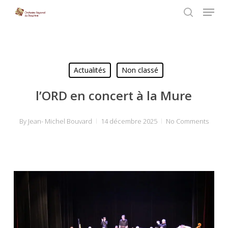
Menu
Skip
to
search
Close
main
Menu
content
Actualités
Non classé
l’ORD en concert à la Mure
By
Jean- Michel Bouvard
14 décembre 2025
No Comments